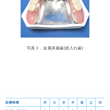
写真３．金属床義歯(総入れ歯)
診療時間
月
火
水
木
金
土
日