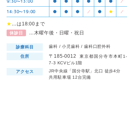
9:30〜13:00
●
●
●
●
●
●
／
14:30〜19:00
●
●
●
／
●
★
／
★
…は18:00まで
…木曜午後・日曜・祝日
休診日
歯科 / 小児歯科 / 歯科口腔外科
診療科目
〒185-0012
住所
東京都国分寺市本町1-
7-3 KCVビル1階
JR中央線「国分寺駅」北口 徒歩4分
アクセス
共用駐車場 12台完備