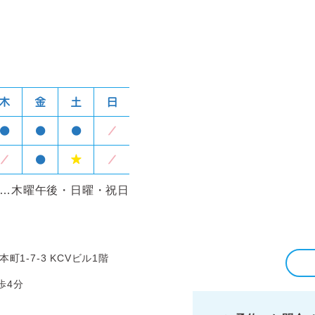
木
金
土
日
●
●
●
／
／
●
★
／
…木曜午後・日曜・祝日
科
町1-7-3 KCVビル1階
歩4分