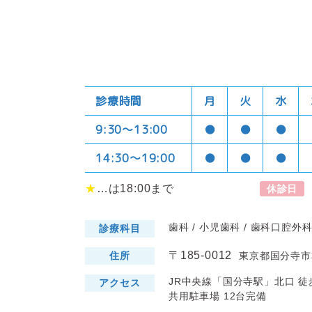
診療時間
月
火
水
9:30〜13:00
●
●
●
14:30〜19:00
●
●
●
★
…は18:00まで
休診日
歯科 / 小児歯科 / 歯科口腔外
診療科目
〒185-0012
住所
東京都国分寺市本
JR中央線「国分寺駅」北口 徒
アクセス
共用駐車場 12台完備