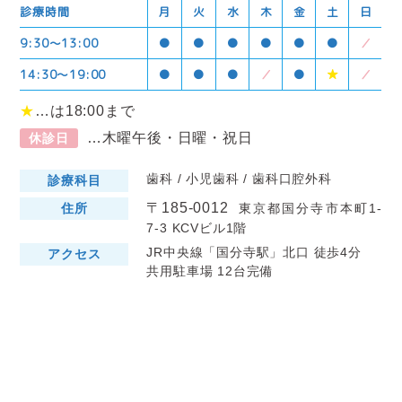
診療時間
月
火
水
木
金
土
日
9:30〜13:00
●
●
●
●
●
●
／
14:30〜19:00
●
●
●
／
●
★
／
★
…は18:00まで
…木曜午後・日曜・祝日
休診日
歯科 / 小児歯科 / 歯科口腔外科
診療科目
〒185-0012
住所
東京都国分寺市本町1-
7-3 KCVビル1階
JR中央線「国分寺駅」北口 徒歩4分
アクセス
共用駐車場 12台完備