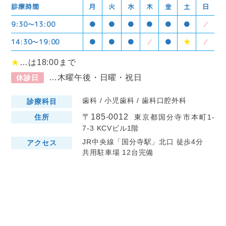
診療時間
月
火
水
木
金
土
日
9:30〜13:00
●
●
●
●
●
●
／
14:30〜19:00
●
●
●
／
●
★
／
★
…は18:00まで
…木曜午後・日曜・祝日
休診日
歯科 / 小児歯科 / 歯科口腔外科
診療科目
〒185-0012
住所
東京都国分寺市本町1-
7-3 KCVビル1階
JR中央線「国分寺駅」北口 徒歩4分
アクセス
共用駐車場 12台完備